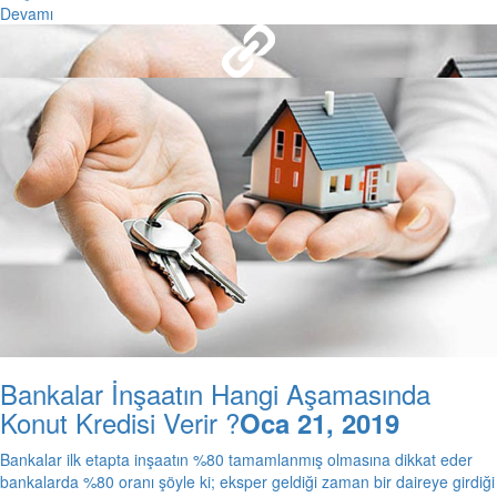
Devamı
Samandağ Belediye Binası
8 Şub 2019
Bankalar İnşaatın Hangi Aşamasında
Konut Kredisi Verir ?
Oca 21, 2019
Bankalar ilk etapta inşaatın %80 tamamlanmış olmasına dikkat eder
bankalarda %80 oranı şöyle ki; eksper geldiği zaman bir daireye girdiği