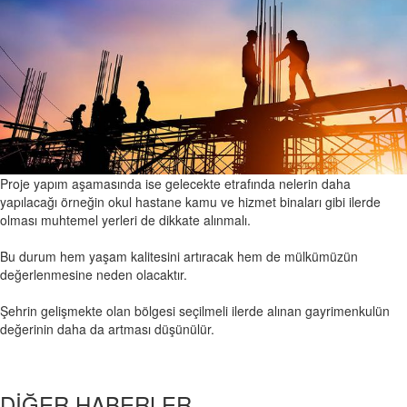
Bankalar İnşaatın Hangi Aşamasında Konut Kredisi Verir ?
21 Oc
Proje yapım aşamasında ise gelecekte etrafında nelerin daha
yapılacağı örneğin okul hastane kamu ve hizmet binaları gibi ilerde
olması muhtemel yerleri de dikkate alınmalı.
Bu durum hem yaşam kalitesini artıracak hem de mülkümüzün
değerlenmesine neden olacaktır.
Şehrin gelişmekte olan bölgesi seçilmeli ilerde alınan gayrimenkulün
değerinin daha da artması düşünülür.
DİĞER HABERLER