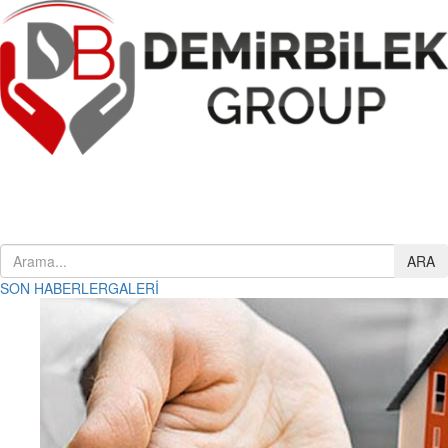
ARA
Samandağ Belediye Binası
8 Şub 2019
SON HABERLER
GALERİ