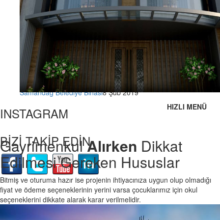
Samandağ Belediye Binası
8 Şub 2019
HIZLI MENÜ
INSTAGRAM
BİZİ TAKİP EDİN
Gayrimenkul
Alırken
Dikkat
Edilmesi Gereken Hususlar
Bitmiş ve oturuma hazır ise projenin ihtiyacınıza uygun olup olmadığı
fiyat ve ödeme seçeneklerinin yerini varsa çocuklarımız için okul
seçeneklerini dikkate alarak karar verilmelidir.