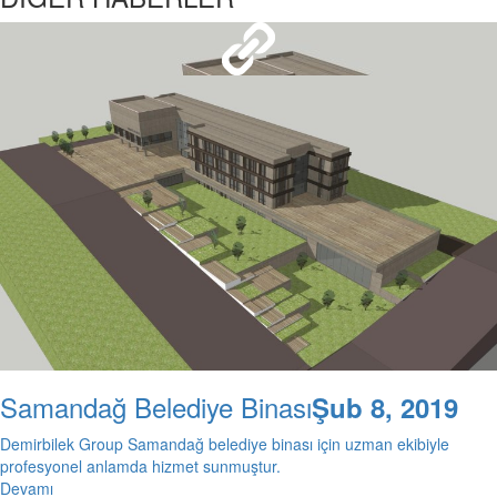
Gayrimenkul Alırken Dikkat Edilmesi Gereken Hususlar
27 Oca 2
Samandağ Belediye Binası
Şub 8, 2019
Demirbilek Group Samandağ belediye binası için uzman ekibiyle
profesyonel anlamda hizmet sunmuştur.
Devamı